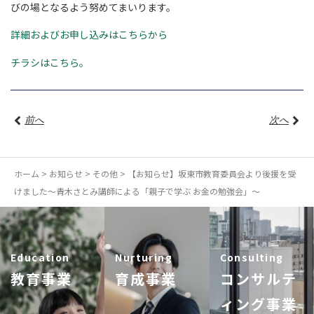
びの場となるよう努めてまいります。
詳細およびお申し込みはこちらから
チラシはこちら。
前へ
次へ
ホーム
>
お知らせ
>
その他
>
【お知らせ】坂東市教育委員会より後援を受
けました～青木さとみ講師による「親子で学ぶ お金の勉強会」～
Education
Nurturing
Consulting
教育事業
育成事業
コンサルテ
ィング事業