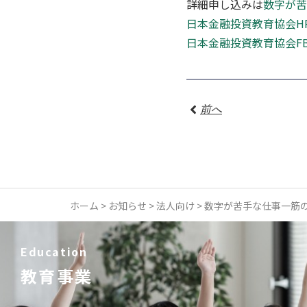
詳細申し込みは
数字が苦
日本金融投資教育協会H
日本金融投資教育協会F
前へ
ホーム
>
お知らせ
>
法人向け
>
数字が苦手な仕事一筋
Education
教育事業