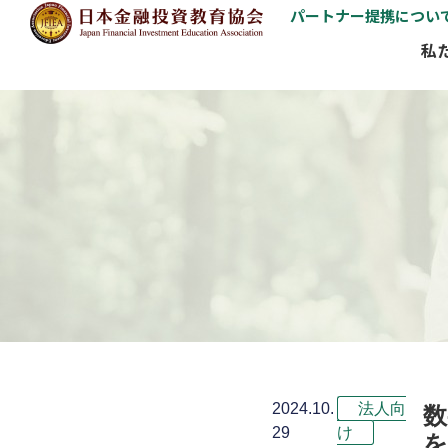
パートナー提携につい
私
2024.10.
法人向
数
29
け
を