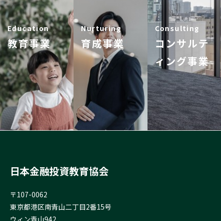
Education
Nurturing
Consulting
教育事業
育成事業
コンサルテ
ィング事業
日本金融投資教育協会
〒107-0062
東京都港区南青山二丁目2番15号
ウィン青山942